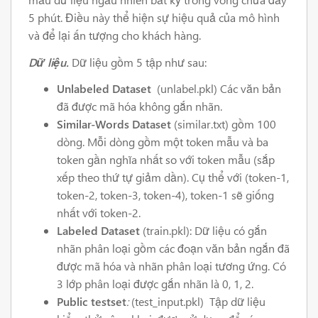
5 phút. Điều này thể hiện sự hiệu quả của mô hình
và để lại ấn tượng cho khách hàng.
Dữ liệu.
Dữ liệu gồm 5 tập như sau:
Unlabeled Dataset
(unlabel.pkl) Các văn bản
đã được mã hóa không gắn nhãn.
Similar-Words Dataset
(similar.txt) gồm 100
dòng. Mỗi dòng gồm một token mẫu và ba
token gần nghĩa nhất so với token mẫu (sắp
xếp theo thứ tự giảm dần). Cụ thể với (token-1,
token-2, token-3, token-4), token-1 sẽ giống
nhất với token-2.
Labeled Dataset
(train.pkl): Dữ liệu có gắn
nhãn phân loại gồm các đoạn văn bản ngắn đã
được mã hóa và nhãn phân loại tương ứng. Có
3 lớp phân loại được gắn nhãn là 0, 1, 2.
Public testset
:
(test_input.pkl)
Tập dữ liệu