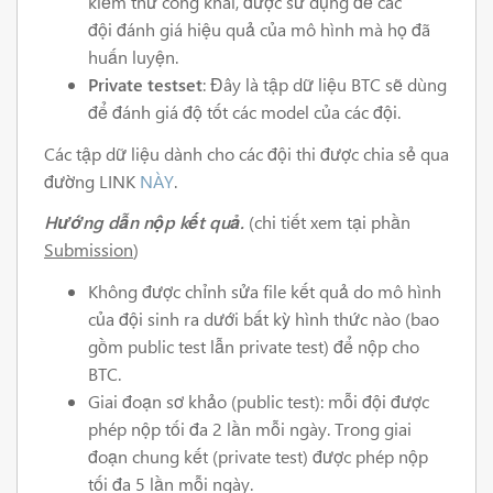
kiểm thử công khai, được sử dụng để các
đội đánh giá hiệu quả của mô hình mà họ đã
huấn luyện.
Private testset
: Đây là tập dữ liệu BTC sẽ dùng
để đánh giá độ tốt các model của các đội.
Các tập dữ liệu dành cho các đội thi được chia sẻ qua
đường LINK
NÀY
.
Hướng dẫn nộp kết quả.
(chi tiết xem tại phần
Submission
)
Không được chỉnh sửa file kết quả do mô hình
của đội sinh ra dưới bất kỳ hình thức nào (bao
gồm public test lẫn private test) để nộp cho
BTC.
Giai đoạn sơ khảo (public test): mỗi đội được
phép nộp tối đa 2 lần mỗi ngày. Trong giai
đoạn chung kết (private test) được phép nộp
tối đa 5 lần mỗi ngày.