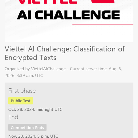
Viettel AI Challenge: Classification of
Encrypted Texts
Organized by ViettelAIChallenge - Current server time: Aug. 6,
2026, 3:39 a.m. UTC
First phase
Public Test
Oct. 28, 2024, midnight UTC
End
Competition Ends
Nov. 20, 2024, 5 p.m. UTC