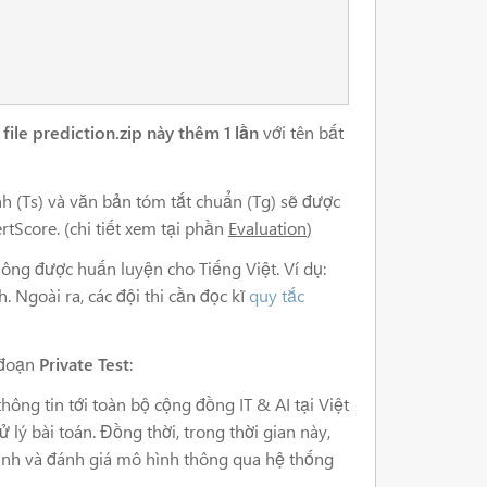
file prediction.zip này thêm 1 lần
với tên bất
h (Ts) và văn bản tóm tắt chuẩn (Tg) sẽ được
tScore. (chi tiết xem tại phần
Evaluation
)
ng được huấn luyện cho Tiếng Việt. Ví dụ:
 Ngoài ra, các đội thi cần đọc kĩ
quy tắc
 đoạn
Private Test
:
thông tin tới toàn bộ cộng đồng IT & AI tại Việt
 lý bài toán. Đồng thời, trong thời gian này,
 hình và đánh giá mô hình thông qua hệ thống