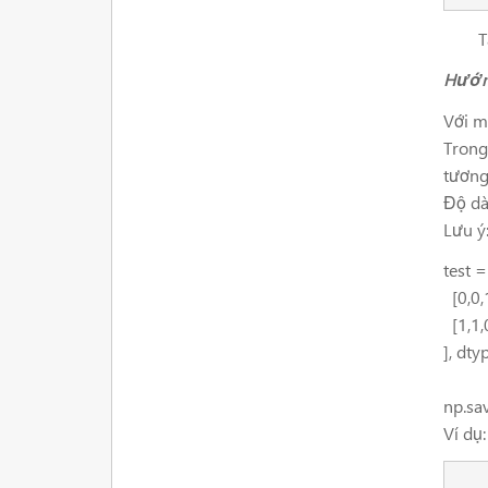
Tập d
Hướn
Với mỗ
Trong
tương
Độ dà
Lưu ý
test
=
[
0
,
0
,
[
1
,
1
,
],
dty
np
.
sa
Ví dụ