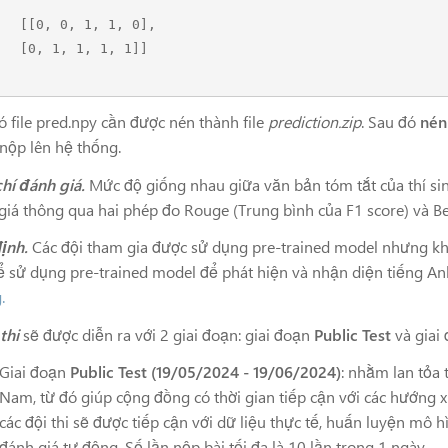
1, 1, 0],

1, 1, 1]]

ó file pred.npy cần được nén thành file
prediction.zip
. Sau đó
nén 
 nộp lên hệ thống.
chí đánh giá.
Mức độ giống nhau giữa văn bản tóm tắt của thí sin
giá thông qua hai phép đo Rouge (Trung bình của F1 score) và Ber
ịnh.
Các đội tham gia được sử dụng pre-trained model nhưng khô
ể sử dụng pre-trained model để phát hiện và nhận diện tiếng Anh.
.
thi
sẽ được diễn ra với 2 giai đoạn: giai đoạn
Public Test
và giai
Giai đoạn
Public Test (19/05/2024 - 19/06/2024)
: nhằm lan tỏa 
Nam, từ đó giúp cộng đồng có thời gian tiếp cận với các hướng xử
các đội thi sẽ được tiếp cận với dữ liệu thực tế, huấn luyện mô
đánh giá tự động. Số lần nộp bài tối đa là 10 lần trong 1 ngày.