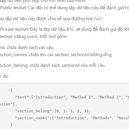
tập dữ liệu phù hợp cho mô hình của mình.
Public testset:
Các đội có thể dùng tập dữ liệu này để đánh giá 
ập dữ liệu này được chia sẻ qua đường link
NÀY.
Private testset:
Đây là tập dữ liệu BTC sẽ dùng để đánh giá độ tốt 
testset (dạng jsonl). Mỗi test gồm:
 chứa danh sách các câu;
on_names: chứa tên các section, sectionId tương ứng;
on_belong: chứa danh sách sectionId của mỗi câu.
dụ:
    {

"Method 1", "Method 2", "Experimental Results", "Conclusion & Di
ssion"], 

ion_belong":[0, 1, 1, 2, 3], 

"Introduction", "Methods", "Results", "Conclusion"]

        }