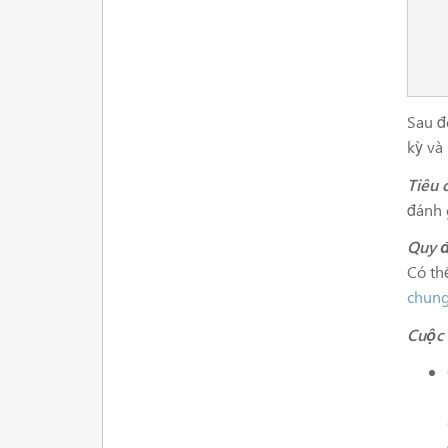
      [[0, 0, 
      [0, 1, 
Sau đ
kỳ và
Tiêu 
đánh 
Quy đ
Có th
chung
Cuộc 