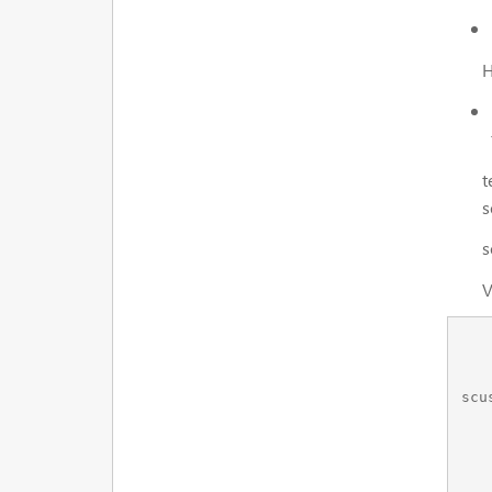
Hai t
text:
secti
secti
Ví 
    
          "text":["Introduction", 
scu
          "sect
          "section_names":[