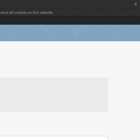
x
etitions
My Competitions
Help
Sign Up
Sign In
eive all cookies on this website.