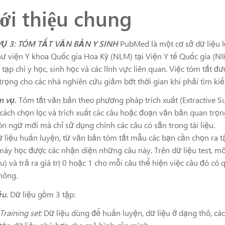
ới thiệu chung
VỤ 3: TÓM TẮT VĂN BẢN Y SINH
PubMed là một cơ sở dữ liệu lớ
hư viện Y khoa Quốc gia Hoa Kỳ (NLM) tại Viện Y tế Quốc gia (N
 tạp chí y học, sinh học và các lĩnh vực liên quan. Việc tóm tắt đ
trọng cho các nhà nghiên cứu giảm bớt thời gian khi phải tìm kiếm
m vụ.
Tóm tắt văn bản theo phương pháp trích xuất (Extractive Su
cách chọn lọc và trích xuất các câu hoặc đoạn văn bản quan trọn
ôn ngữ mới mà chỉ sử dụng chính các câu có sẵn trong tài liệu.
ữ liệu huấn luyện, từ văn bản tóm tắt mẫu các bạn cần chọn ra t
máy học được các nhận diện những câu này. Trên dữ liệu test, m
âu) và trả ra giá trị 0 hoặc 1 cho mỗi câu thể hiện việc câu đó c
hông.
ệu.
Dữ liệu gồm 3 tập:
Training set:
Dữ liệu dùng để huấn luyện, dữ liệu ở dạng thô, các