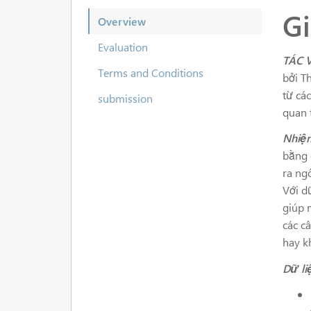
Gi
Overview
Evaluation
TÁC 
Terms and Conditions
bởi T
từ các
submission
quan 
Nhiệ
bằng 
ra ng
Với d
giúp 
các c
hay k
Dữ li