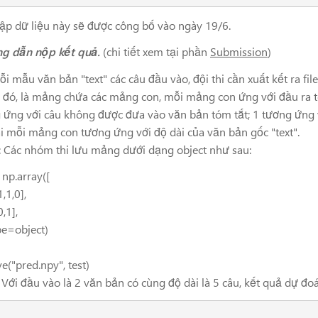
ữ liệu này sẽ được công bố vào ngày 19/6.
g dẫn nộp kết quả.
(chi tiết xem tại phần
Submission
)
i mẫu văn bản "text" các câu đầu vào, đội thi cần xuất kết ra file
 đó, là mảng chứa các mảng con, mỗi mảng con ứng với đầu ra tó
 ứng với câu không được đưa vào văn bản tóm tắt; 1 tương ứng 
i mỗi mảng con tương ứng với độ dài của văn bản gốc "text".
: Các nhóm thi lưu mảng dưới dạng object như sau:
np
.
array
([
1
,
1
,
0
],
0
,
1
],
pe
=
object
)
ve
(
"
pred.npy
"
,
test
)
: Với đầu vào là 2 văn bản có cùng độ dài là 5 câu, kết quả dự đo