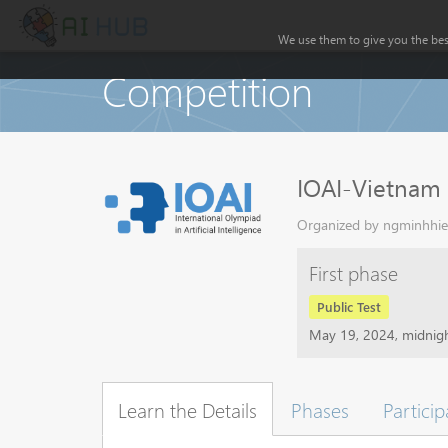
We use them to give you the best
Competition
IOAI-Vietna
Organized by ngminhhieu
First phase
Public Test
May 19, 2024, midnig
Learn the Details
Phases
Particip