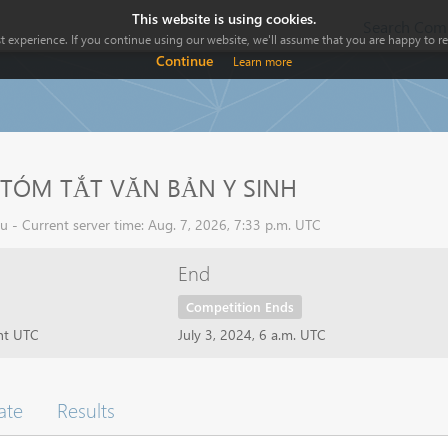
This website is using cookies.
Search Comp
 experience. If you continue using our website, we'll assume that you are happy to rec
Continue
Learn more
m TÓM TẮT VĂN BẢN Y SINH
 - Current server time: Aug. 7, 2026, 7:33 p.m. UTC
End
Competition Ends
ht UTC
July 3, 2024, 6 a.m. UTC
ate
Results