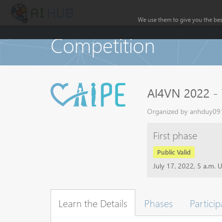
We use them to give you the best
Competition
AI4VN 2022 - 
Organized by anhduy0911
First phase
Public Valid
July 17, 2022, 5 a.m. 
Learn the Details
Phases
Particip