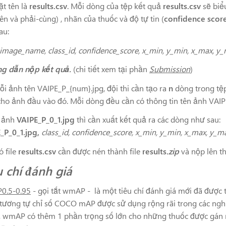
đặt tên là
results.csv
. Mỗi dòng của tệp kết quả
results.csv
sẽ biể
rên và phải-cùng) , nhãn của thuốc và độ tự tin (
confidence scor
au:
image_name, class_id, confidence_score, x_min, y_min, x_max, y
g dẫn nộp kết quả.
(chi tiết xem tại phần
Submission
)
ỗi ảnh tên VAIPE_P_{num}.jpg, đội thi cần tạo ra
n
dòng trong tệ
cho ảnh đầu vào đó. Mỗi dòng đều cần có thông tin tên ảnh VAIP
: ảnh
VAIPE_P_0_1.jpg
thì cần xuất kết quả ra các dòng như sau:
_P_0_1.jpg,
class_id, confidence_score, x_min, y_min, x_max, y_m
ó file
results.csv
cần được nén thành file
results
.zip
và nộp lên t
u chí đánh giá
0.5-0.95
- gọi tắt wmAP - là một tiêu chí đánh giá mới đã được 
tương tự chỉ số COCO mAP được sử dụng rộng rãi trong các nghiê
, wmAP có thêm 1 phần trọng số lớn cho những thuốc được gán n