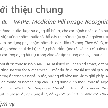
ới thiệu chung
 đề -
VAIPE: Medicine Pill Image Recogni
hương thuốc được sử dụng để hỗ trợ cho các bệnh nhân, giúp họ 
, việc uống nhầm thuốc có thể gây ra những hậu quả nghiêm trọ
gây ra tác dụng phụ, hoặc thậm chí dẫn đến tử vong. Theo WHO, m
huốc, không phải do bệnh. Sự phát triển rộng rãi và nhu cầu tiêu
ề các ứng dụng hỗ trợ trong việc xác định đúng các loại thuốc.
ắt được thực tế đó,
VAIPE
(
AI
-assisted IoT-enabled smart, optim
rting system for
V
ietnamese
) - một dự án được tài trợ bởi quỹ
VI
tiếng ở trong và ngoài nước, hướng tới việc tìm kiếm giải pháp A
viên thuốc, từ đó tích hợp vào 1 ứng dụng điện thoại thực tế. Ngo
iệc phát hiện thuốc uống ngoài đơn để phục vụ cảnh báo người dù
dạng các thuốc có trong ảnh, đồng thời chú trọng nhận diện thu
ệm vụ