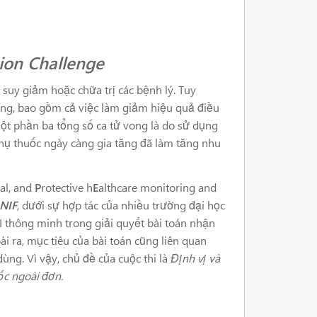
tion Challenge
suy giảm hoặc chữa trị các bệnh lý. Tuy
ng, bao gồm cả việc làm giảm hiệu quả điều
ột phần ba tổng số ca tử vong là do sử dụng
 thụ thuốc ngày càng gia tăng đã làm tăng nhu
al, and
P
rotective h
E
althcare monitoring and
NIF
, dưới sự hợp tác của nhiều trường đại học
I thông minh trong giải quyết bài toán nhận
ài ra, mục tiêu của bài toán cũng liên quan
ng. Vì vậy, chủ đề của cuộc thi là
Định vị và
ốc ngoài đơn.