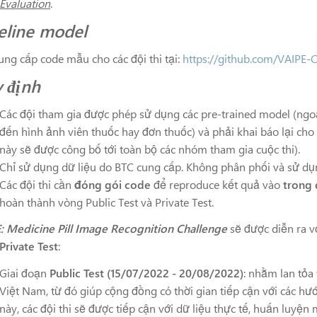
Evaluation
.
eline model
ung cấp code mẫu cho các đội thi tại:
https://github.com/VAIPE-
 định
Các đội tham gia được phép sử dụng các pre-trained model (ngoại
đến hình ảnh viên thuốc hay đơn thuốc) và phải khai báo lại cho
này sẽ được công bố tới toàn bộ các nhóm tham gia cuộc thi).
Chỉ sử dụng dữ liệu do BTC cung cấp. Không phân phối và sử dụn
Các đội thi cần
đóng gói code
để reproduce kết quả vào
trong 
hoàn thành vòng Public Test và Private Test.
: Medicine Pill Image Recognition Challenge
sẽ được diễn ra v
Private Test
:
Giai đoạn
Public Test (15/07/2022 - 20/08/2022)
: nhằm lan tỏa 
Việt Nam, từ đó giúp cộng đồng có thời gian tiếp cận với các hướ
này, các đội thi sẽ được tiếp cận với dữ liệu thực tế, huấn luyệ