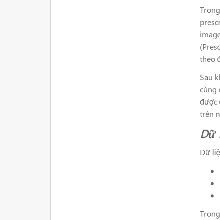
Trong
prescr
image
(Pres
theo 
Sau k
cùng 
được 
trên n
Dữ 
Dữ li
Trong