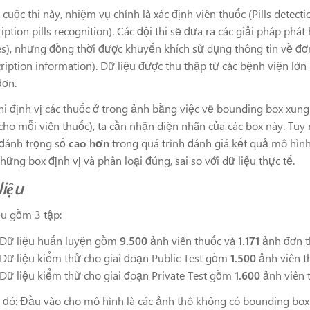
 cuộc thi này, nhiệm vụ chính là xác định viên thuốc (Pills detec
iption pills recognition). Các đội thi sẽ đưa ra các giải pháp phá
s), nhưng đồng thời được khuyến khích sử dụng thông tin về đơ
cription information). Dữ liệu được thu thập từ các bệnh viện lớn
đơn.
hi định vị các thuốc ở trong ảnh bằng việc vẽ bounding box xung 
cho mỗi viên thuốc), ta cần nhận diện nhãn của các box này. Tuy
đánh trọng số
cao hơn
trong quá trình đánh giá kết quả mô hình
hững box định vị và phân loại đúng, sai so với dữ liệu thực tế.
liệu
ệu gồm 3 tập:
Dữ liệu huấn luyện gồm
9.500
ảnh viên thuốc và
1.171
ảnh đơn t
Dữ liệu kiểm thử cho giai đoạn Public Test gồm
1.500
ảnh viên t
Dữ liệu kiểm thử cho giai đoạn Private Test gồm
1.600
ảnh viên 
 đó: Đầu vào cho mô hình là các ảnh thô không có bounding box.