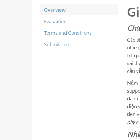
Gi
Overview
Evaluation
Chủ
Terms and Conditions
Các p
Submission
nhiên
trị, 
sai t
cầu v
Nắm b
suppo
danh 
diện 
đến v
nhận 
Nhi