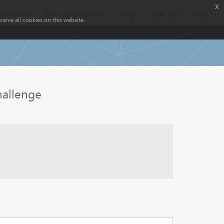
x
etitions
My Competitions
Help
Sign Up
Sign In
eive all cookies on this website.
hallenge