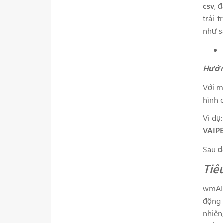
csv
, 
trái-t
như s
Hướn
Với m
hình 
Ví dụ
VAIPE
Sau đ
Tiê
wmAP
động 
nhiên