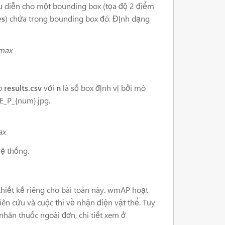
u diễn cho một bounding box (tọa độ 2 điểm
es
) chứa trong bounding box đó. Định dạng
_max
p
results.csv
với
n
là số box định vị bởi mô
E_P_{num}.jpg.
ax
hệ thống.
thiết kế riêng cho bài toán này. wmAP hoạt
n cứu và cuộc thi về nhận điện vật thể. Tuy
hãn thuốc ngoài đơn, chi tiết xem ở